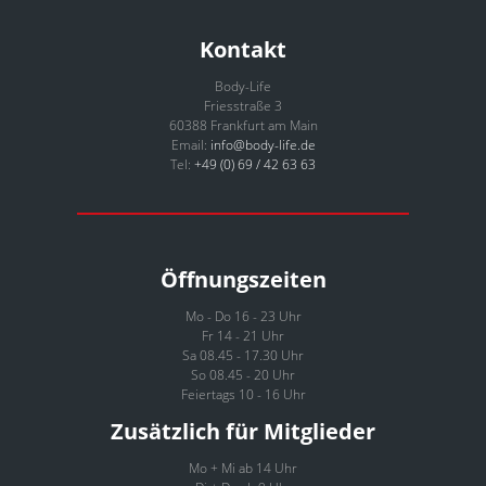
Kontakt
Body-Life
Friesstraße 3
60388 Frankfurt am Main
Email:
info@body-life.de
Tel:
+49 (0) 69 / 42 63 63
Öffnungszeiten
Mo - Do 16 - 23 Uhr
Fr 14 - 21 Uhr
Sa 08.45 - 17.30 Uhr
So 08.45 - 20 Uhr
Feiertags 10 - 16 Uhr
Zusätzlich für Mitglieder
Mo + Mi ab 14 Uhr