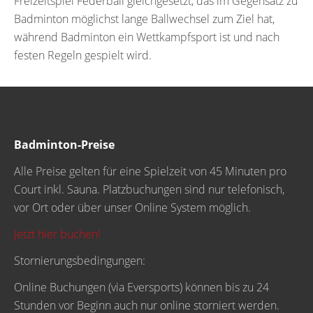
Freizeitspiel Federball gleichgesetzt, das im Gegensatz zu
Badminton möglichst lange Ballwechsel zum Ziel hat,
während Badminton ein Wettkampfsport ist und nach
festen Regeln gespielt wird.
Badminton-Preise
Alle Preise gelten für eine Spielzeit von 45 Minuten pro
Court inkl. Sauna. Platzbuchungen sind nur telefonisch,
vor Ort oder über unser Online System möglich.
Jetzt hier buchen!
Stornierungsbedingungen:
Online Buchungen (via Eversports) können bis zu 24
Stunden vor Beginn auch nur online storniert werden.