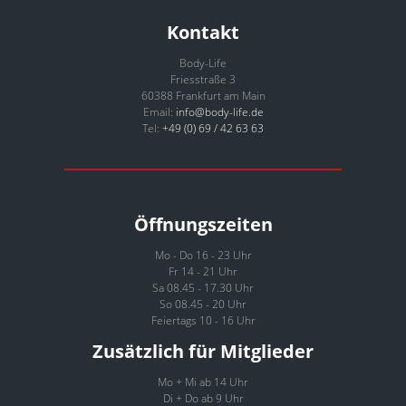
Kontakt
Body-Life
Friesstraße 3
60388 Frankfurt am Main
Email:
info@body-life.de
Tel:
+49 (0) 69 / 42 63 63
Öffnungszeiten
Mo - Do 16 - 23 Uhr
Fr 14 - 21 Uhr
Sa 08.45 - 17.30 Uhr
So 08.45 - 20 Uhr
Feiertags 10 - 16 Uhr
Zusätzlich für Mitglieder
Mo + Mi ab 14 Uhr
Di + Do ab 9 Uhr