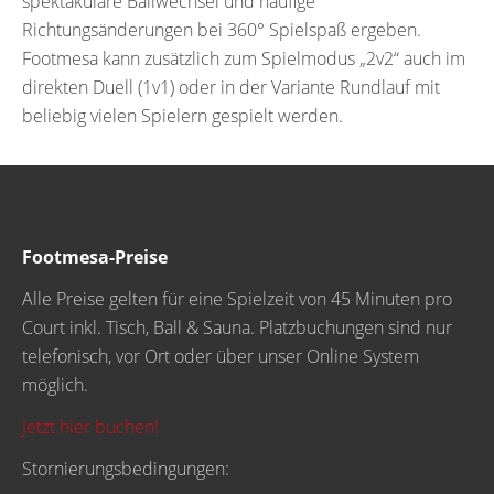
spektakuläre Ballwechsel und häufige
Richtungsänderungen bei 360° Spielspaß ergeben.
Footmesa kann zusätzlich zum Spielmodus „2v2“ auch im
direkten Duell (1v1) oder in der Variante Rundlauf mit
beliebig vielen Spielern gespielt werden.
Footmesa-Preise
Alle Preise gelten für eine Spielzeit von 45 Minuten pro
Court inkl. Tisch, Ball & Sauna. Platzbuchungen sind nur
telefonisch, vor Ort oder über unser Online System
möglich.
Jetzt hier buchen!
Stornierungsbedingungen: