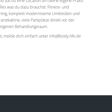
nd suchst eine Location um deine eigene Praxis
lles was du dazu brauchst: Fitness- und
aining, komplett modernisierte Umkleiden und
arotkabine, viele Parkplätze direkt vor der
n eigenen Behandlungsraum.
t, melde dich einfach unter info@body-life.de