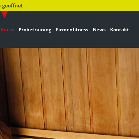
 geöffnet
llness
Probetraining
Firmenfitness
News
Kontakt