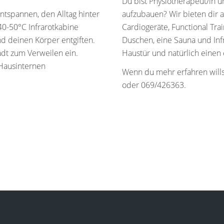
Du bist Physiotherapeut/in u
ntspannen, den Alltag hinter
aufzubauen? Wir bieten dir a
 40-50°C Infrarotkabine
Cardiogeräte, Functional Tr
d deinen Körper entgiften.
Duschen, eine Sauna und Infr
ädt zum Verweilen ein.
Haustür und natürlich eine
Hausinternen
Wenn du mehr erfahren wills
oder 069/426363.