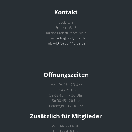
Kontakt
Body-Life
Friesstraße 3
60388 Frankfurt am Main
Email:
info@body-life.de
Tel:
+49 (0) 69 / 42 63 63
Öffnungszeiten
Mo - Do 16 - 23 Uhr
Fr 14 - 21 Uhr
Sa 08.45 - 17.30 Uhr
So 08.45 - 20 Uhr
Feiertags 10 - 16 Uhr
Zusätzlich für Mitglieder
Mo + Mi ab 14 Uhr
Di + Do ab 9 Uhr